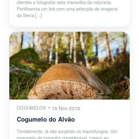
clientes a fotografar esta maravilha da natureza.
Partilhamos um link com uma selecção de imagens
da Serra […]
COGUMELOS
15 Nov 2016
Cogumelo do Alvão
Timidamente, lá vão surgindo os macrofungos. Um
cogumelo de tamanho considerável, cresce ao