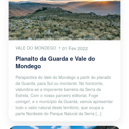
VALE DO MONDEGO
01 Fev 2022
Planalto da Guarda e Vale do
Mondego
Perspectiva do Vale do Mondego a partir do planalto
da Guarda, para Sul ou montante. No horizonte,
vislumbra-se a imponente barreira da Serra da
Estrela. Com o nosso parceiro editorial, Foge
comigo!, e o município da Guarda, vamos apresentar
todo o valor natural deste território, que ocupa a
parte Nordeste do Parque Natural da Serra [...]