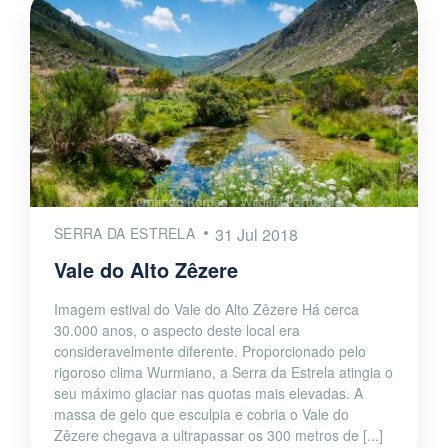
SERRA DA ESTRELA
31 Jul 2018
Vale do Alto Zêzere
Imagem estival do Vale do Alto Zêzere Há cerca
30.000 anos, o aspecto deste local era
consideravelmente diferente. Proporcionado pelo
rigoroso clima Wurmiano, a Serra da Estrela atingia o
seu máximo glaciar nas quotas mais elevadas. A
massa de gelo que esculpia e cobria o Vale do
Zêzere chegava a ultrapassar os 300 metros de [...]