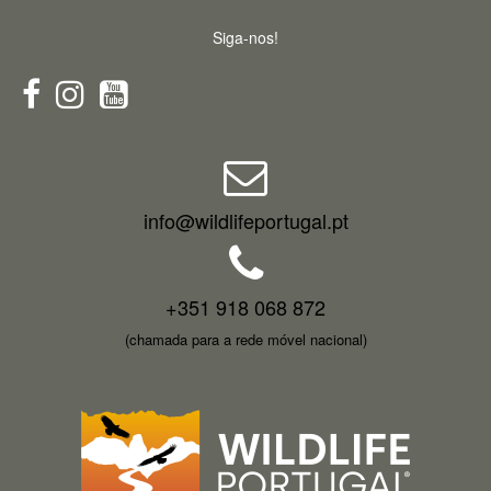
Siga-nos!
info@wildlifeportugal.pt
+351 918 068 872
(chamada para a rede móvel nacional)