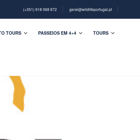
(+351) 918 068 872
geral@wildlifeportugal.pt
TO TOURS
PASSEIOS EM 4×4
TOURS