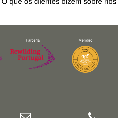
O que os clientes dizem sobre nós
Parceria
Membro