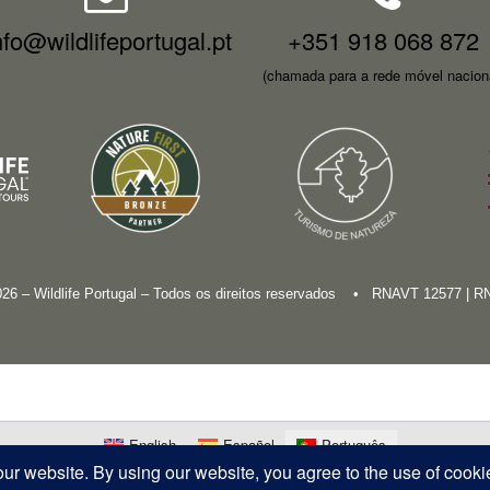
nfo@wildlifeportugal.pt
+351 918 068 872
(chamada para a rede móvel nacion
026 – Wildlife Portugal – Todos os direitos reservados • RNAVT 12577 | 
English
Español
Português