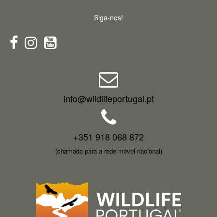
Siga-nos!
info@wildlifeportugal.pt
+351 918 068 872
(chamada para a rede móvel nacional)