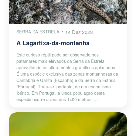
SERRA DA ESTRELA
14 Dez 2023
A Lagartixa-da-montanha
Este curioso réptil pode ser observado nos
patamares mais elevados da Serra da Estrela,
aproveitando os afloramentos graníticos aplanados.
É uma espécie exclusiva das zonas montanhosas da
Cantábria e Galiza (Espanha) e da Serra da Estrela
(Portugal). Trata-se, portanto, de um endemismo
ibérico. Em Portugal, a única população desta
espécie ocorre acima dos 1400 metros [...]