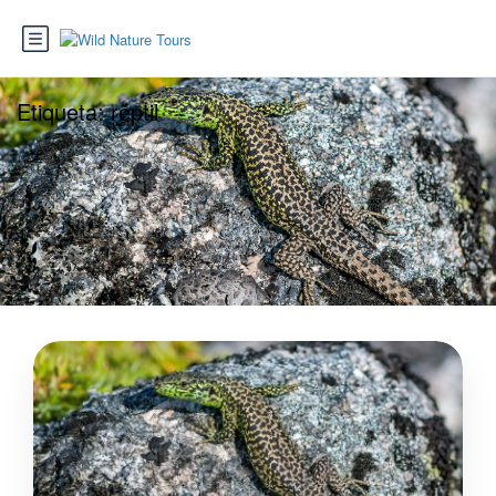
Etiqueta:
réptil