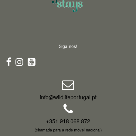
Siga-nos!
info@wildlifeportugal.pt
+351 918 068 872
(chamada para a rede móvel nacional)