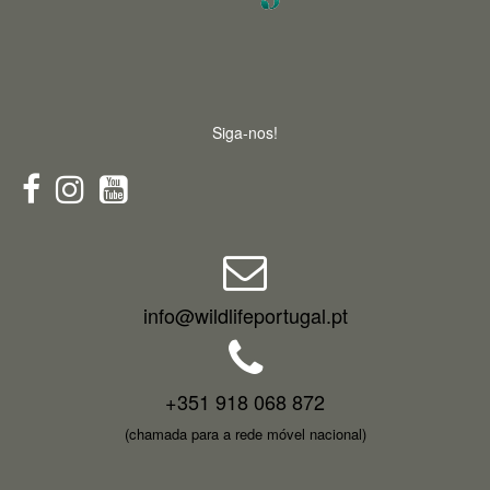
Siga-nos!
info@wildlifeportugal.pt
+351 918 068 872
(chamada para a rede móvel nacional)