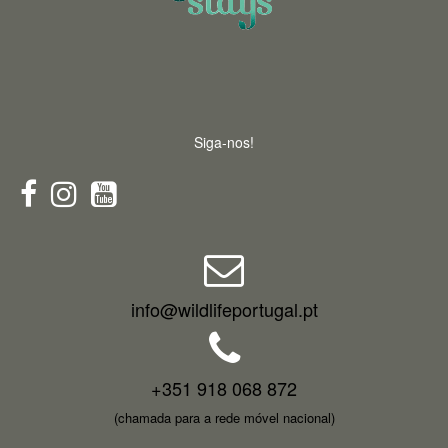
Siga-nos!
info@wildlifeportugal.pt
+351 918 068 872
(chamada para a rede móvel nacional)