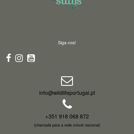
Siga-nos!
info@wildlifeportugal.pt
+351 918 068 872
(chamada para a rede móvel nacional)