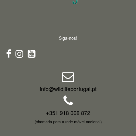
Siga-nos!
info@wildlifeportugal.pt
+351 918 068 872
(chamada para a rede móvel nacional)