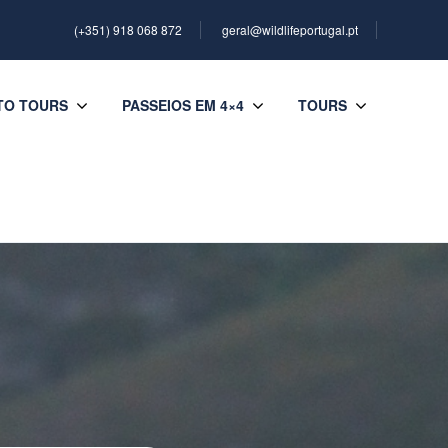
(+351) 918 068 872
geral@wildlifeportugal.pt
TO TOURS
PASSEIOS EM 4×4
TOURS