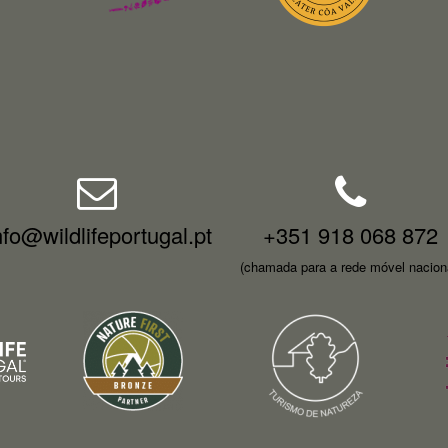
nfo@wildlifeportugal.pt
+351 918 068 872
(chamada para a rede móvel nacion