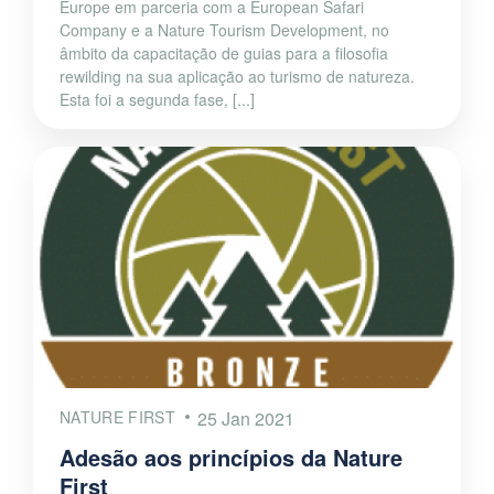
Europe em parceria com a European Safari
Company e a Nature Tourism Development, no
âmbito da capacitação de guias para a filosofia
rewilding na sua aplicação ao turismo de natureza.
Esta foi a segunda fase, [...]
NATURE FIRST
25 Jan 2021
Adesão aos princípios da Nature
First