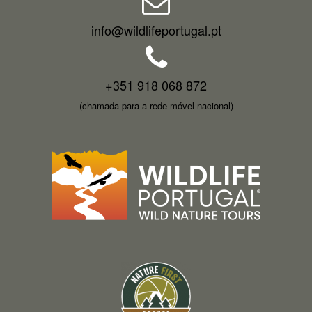
info@wildlifeportugal.pt
+351 918 068 872
(chamada para a rede móvel nacional)