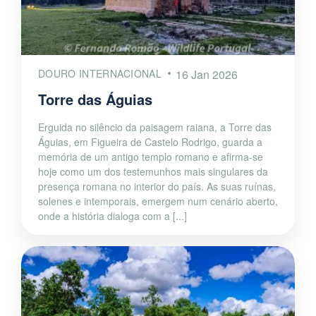
DOURO INTERNACIONAL
16 Jan 2026
Torre das Águias
Erguida no silêncio da paisagem raiana, a Torre das
Águias, em Figueira de Castelo Rodrigo, guarda a
memória de um antigo templo romano e afirma-se
hoje como um dos testemunhos mais singulares da
presença romana no interior do país. As suas ruínas,
solenes e intemporais, emergem num cenário aberto,
onde a história dialoga com a [...]