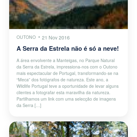
OUTONO
21 Nov 2016
A Serra da Estrela não é só a neve!
A área envolvente a Manteigas, no Parque Natural
da Serra da Estrela, impressiona-nos com o Outono
mais espectacular de Portugal, transformando-se na
“Meca” dos fotógrafos de natureza. Este ano, a
Wildlife Portugal teve a oportunidade de levar alguns
clientes a fotografar esta maravilha da natureza.
Partilhamos um link com uma selecção de imagens
da Serra […]