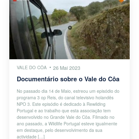
VALE DO CÔA
26 Mai 2023
Documentário sobre o Vale do Côa
No passado dia 14 de Maio, estreou um episódio do
programa 3 op Reis, do canal televisivo holandês
NPO 3. Este episódio é dedicado à Rewilding
Portugal e ao trabalho que esta associação tem
desenvolvido no Grande Vale do Côa. Filmado no
ano passado, a Wildlife Portugal esteve igualmente
em destaque, pelo desenvolvimento da sua
actividade […]