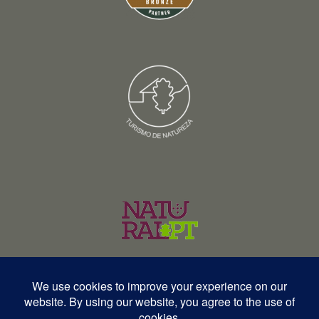
© Copyright 2026 – Wildlife Portugal – Todos os direitos reservados •
RNAVT 12577 | RNAAT 369/2025