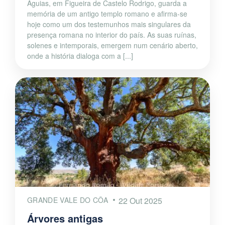
Águias, em Figueira de Castelo Rodrigo, guarda a
memória de um antigo templo romano e afirma-se
hoje como um dos testemunhos mais singulares da
presença romana no interior do país. As suas ruínas,
solenes e intemporais, emergem num cenário aberto,
onde a história dialoga com a [...]
GRANDE VALE DO CÔA
22 Out 2025
Árvores antigas