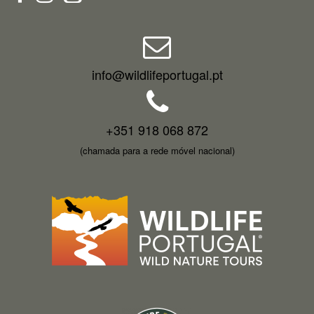
info@wildlifeportugal.pt
+351 918 068 872
(chamada para a rede móvel nacional)