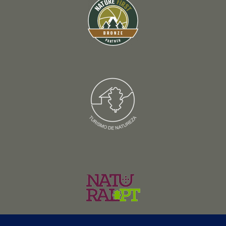
© Copyright 2026 – Wildlife Portugal – Todos os direitos reservados •