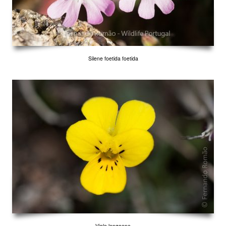
Silene foetida foetida
Viola langeana