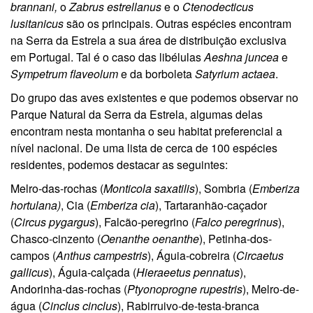
brannani,
o
Zabrus estrellanus
e o
Ctenodecticus
lusitanicus
são os principais. Outras espécies encontram
na Serra da Estrela a sua área de distribuição exclusiva
em Portugal. Tal é o caso das libélulas
Aeshna juncea
e
Sympetrum flaveolum
e da borboleta
Satyrium actaea
.
Do grupo das aves existentes e que podemos observar no
Parque Natural da Serra da Estrela, algumas delas
encontram nesta montanha o seu habitat preferencial a
nível nacional. De uma lista de cerca de 100 espécies
residentes, podemos destacar as seguintes:
Melro-das-rochas (
Monticola saxatilis
), Sombria (
Emberiza
hortulana)
, Cia (
Emberiza cia
), Tartaranhão-caçador
(
Circus pygargus
), Falcão-peregrino (
Falco peregrinus
),
Chasco-cinzento (
Oenanthe oenanthe
), Petinha-dos-
campos (
Anthus campestris
), Águia-cobreira (
Circaetus
gallicus
), Águia-calçada (
Hieraeetus pennatus
),
Andorinha-das-rochas (
Ptyonoprogne rupestris
), Melro-de-
água (
Cinclus cinclus
), Rabirruivo-de-testa-branca