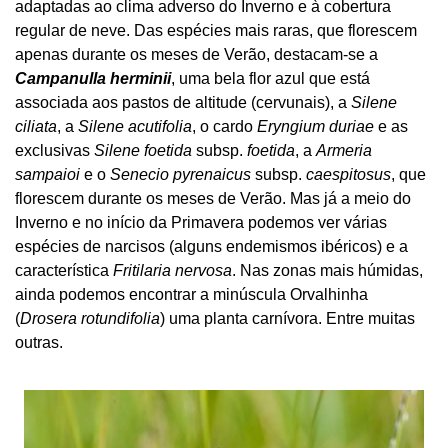
adaptadas ao clima adverso do Inverno e à cobertura
regular de neve. Das espécies mais raras, que florescem
apenas durante os meses de Verão, destacam-se a
Campanulla herminii
, uma bela flor azul que está
associada aos pastos de altitude (cervunais), a
Silene
ciliata
, a
Silene acutifolia
, o cardo
Eryngium duriae
e as
exclusivas
Silene foetida
subsp.
foetida
, a
Armeria
sampaioi
e o
Senecio pyrenaicus
subsp.
caespitosus
, que
florescem durante os meses de Verão. Mas já a meio do
Inverno e no início da Primavera podemos ver várias
espécies de narcisos (alguns endemismos ibéricos) e a
característica
Fritilaria nervosa
. Nas zonas mais húmidas,
ainda podemos encontrar a minúscula Orvalhinha
(
Drosera rotundifolia
) uma planta carnívora. Entre muitas
outras.