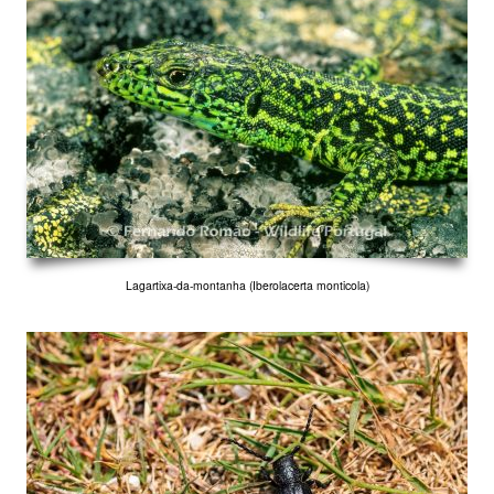
Lagartixa-da-montanha (Iberolacerta monticola)