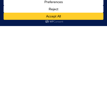
Os nossos percursos
Diferentes percursos em diferentes sectores e altitudes,
permitem-nos explorar e apreciar diferentes paisagens e
ambientes, bem como percepcionar a grande diversidade
biológica que caracteriza a Serra mais alta de Portugal
continental.
De 8 a 20 km de extensão, os nossos percursos podem durar
meio dia ou um dia inteiro.
De qualquer forma, estes podem ser adaptados às