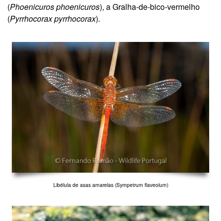
(
Phoenicuros phoenicuros
), a Gralha-de-bico-vermelho
(
Pyrrhocorax pyrrhocorax
).
Libélula de asas amarelas (Sympetrum flaveolum)