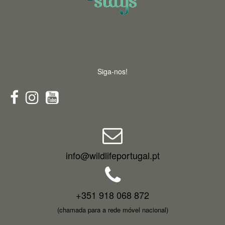
Siga-nos!
info@wildlifeportugal.pt
+351 918 068 872
(chamada para a rede móvel nacional)