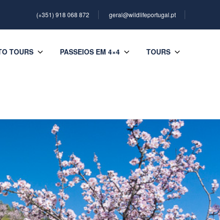
(+351) 918 068 872
geral@wildlifeportugal.pt
TO TOURS
PASSEIOS EM 4×4
TOURS