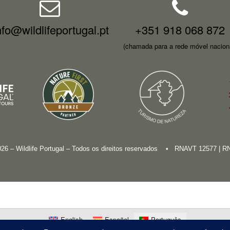
nfo@wildlifeportugal.pt
+351 918 068 872
(chamada para a rede móvel nacion
026 – Wildlife Portugal – Todos os direitos reservados • RNAVT 12577 | 
English
Español
Português