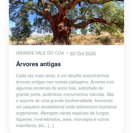
GRANDE VALE DO CÔA
22 Out 2025
Árvores antigas
Cada vez mais raras, é um desafio encontrarmos
árvores antigas nas nossas paisagens. Árvores com
algumas centenas de anos mas, sobretudo de
grande porte, autênticos monumentos naturais. São
o suporte de uma grande biodiversidade, formando
um pequeno ecossistema onde sobrevivem inúmeros
organismos. Albergam várias espécies de fungos,
líquenes, invertebrados, aves, morcegos e outros
mamíferos, etc.. [...]