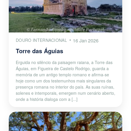
DOURO INTERNACIONAL
16 Jan 2026
Torre das Águias
Erguida no silêncio da paisagem raiana, a Torre das
Águias, em Figueira de Castelo Rodrigo, guarda a
memória de um antigo templo romano e afirma-se
hoje como um dos testemunhos mais singulares da
presença romana no interior do país. As suas ruínas,
solenes e intemporais, emergem num cenário aberto,
onde a história dialoga com a [...]