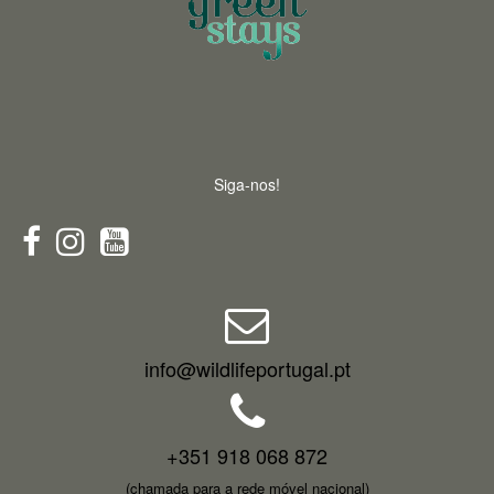
Siga-nos!
info@wildlifeportugal.pt
+351 918 068 872
(chamada para a rede móvel nacional)