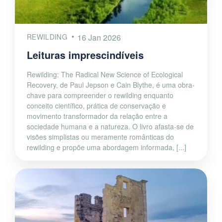
REWILDING
16 Jan 2026
Leituras imprescindíveis
Rewilding: The Radical New Science of Ecological
Recovery, de Paul Jepson e Cain Blythe, é uma obra-
chave para compreender o rewilding enquanto
conceito científico, prática de conservação e
movimento transformador da relação entre a
sociedade humana e a natureza. O livro afasta-se de
visões simplistas ou meramente românticas do
rewilding e propõe uma abordagem informada, [...]