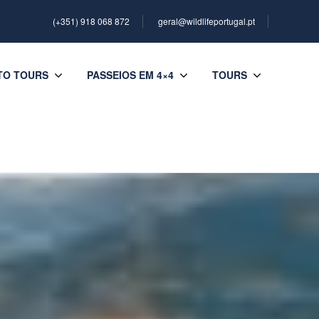
(+351) 918 068 872
geral@wildlifeportugal.pt
TO TOURS
PASSEIOS EM 4×4
TOURS