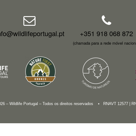
nfo@wildlifeportugal.pt
+351 918 068 872
(chamada para a rede móvel nacion
026 – Wildlife Portugal – Todos os direitos reservados • RNAVT 12577 | 