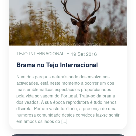
TEJO INTERNACIONAL
19 Set 2016
Brama no Tejo Internacional
Num dos parques naturais onde desenvolvemos
actividades, está neste momento a ocorrer um dos
mais emblemáticos espectáculos proporcionados
pela vida selvagem de Portugal. Trata-se da brama
dos veados. A sua época reprodutora é tudo menos
discreta. Por um vasto território, a presença de uma
numerosa comunidade destes cervídeos faz-se sentir
em ambos os lados do [...]