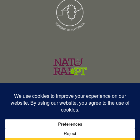
© Copyright 2026 – Wildlife Portugal – Todos os direitos reservados •
RNAVT 12577 | RNAAT 369/2025
English
Español
Português