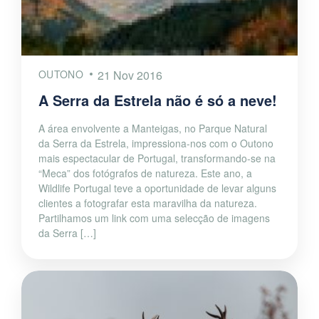
OUTONO
21 Nov 2016
A Serra da Estrela não é só a neve!
A área envolvente a Manteigas, no Parque Natural
da Serra da Estrela, impressiona-nos com o Outono
mais espectacular de Portugal, transformando-se na
“Meca” dos fotógrafos de natureza. Este ano, a
Wildlife Portugal teve a oportunidade de levar alguns
clientes a fotografar esta maravilha da natureza.
Partilhamos um link com uma selecção de imagens
da Serra […]