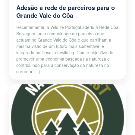
Adesão a rede de parceiros para o
Grande Vale do Côa
Recentemente, a Wildlife Portugal aderiu à Rede Côa
Selvagem, uma comunidade de parceiros que
actuam no Grande Vale do Côa e que partilham a
mesma visão de um futuro mais sustentável e
integrado na filosofia rewilding. Com o objectivo de
promover uma economia baseada na natureza e
contribuindo para a conservação da natureza no
corredor [...]