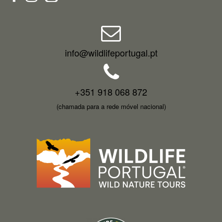
info@wildlifeportugal.pt
+351 918 068 872
(chamada para a rede móvel nacional)