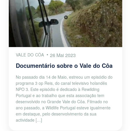
VALE DO CÔA
26 Mai 2023
Documentário sobre o Vale do Côa
No passado dia 14 de Maio, estreou um episódio do
programa 3 op Reis, do canal televisivo holandês
NPO 3. Este episódio é dedicado à Rewilding
Portugal e ao trabalho que esta associação tem
desenvolvido no Grande Vale do Côa. Filmado no
ano passado, a Wildlife Portugal esteve igualmente
em destaque, pelo desenvolvimento da sua
actividade […]