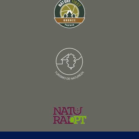
© Copyright 2026 – Wildlife Portugal – Todos os direitos reservados •