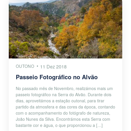
OUTONO
11 Dez 2018
Passeio Fotográfico no Alvão
No passado mês de Novembro, realizámos mais um
passeio fotográfico na Serra do Alvão. Durante dois
dias, aproveitámos a estação outonal, para tirar
partido da atmosfera e das cores da época, contando
com o acompanhamento do fotógrafo de natureza,
João Nunes da Silva. Encontrámos esta Serra com
bastante cor e água, o que proporcionou a […]