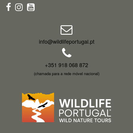
info@wildlifeportugal.pt
+351 918 068 872
(chamada para a rede móvel nacional)