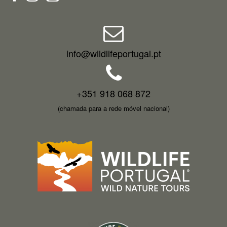
info@wildlifeportugal.pt
+351 918 068 872
(chamada para a rede móvel nacional)