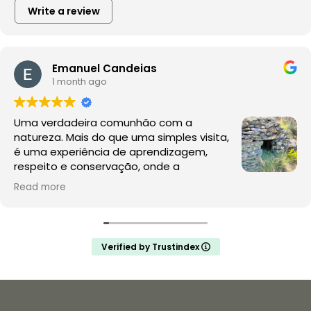
Write a review
Emanuel Candeias
1 month ago
Uma verdadeira comunhão com a
natureza. Mais do que uma simples visita,
é uma experiência de aprendizagem,
respeito e conservação, onde a
observação da fauna e da flora acontece
Read more
no seu habitat natural, sem perturbações.
A Rewilding Portugal mostra que este é o futuro do
turismo de natureza e da conservação. Depois desta
Verified by Trustindex
experiência, a comparação com os jardins zoológicos
é inevitável: enquanto aqui se promove a liberdade, o
conhecimento e a proteção da vida selvagem,
muitos zoológicos continuam a assentar na privação
de liberdade e na exploração de animais para