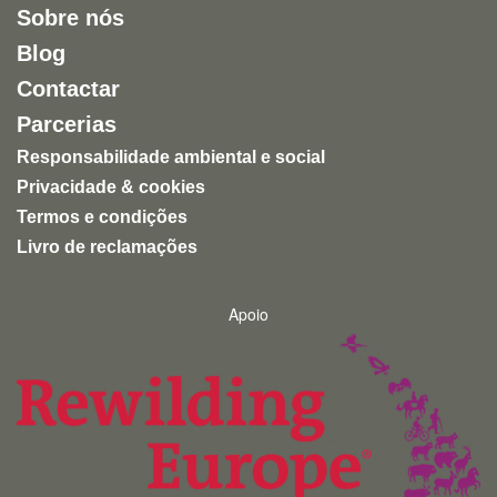
Sobre nós
entretenimento humano.
Blog
Uma experiência inspiradora, autêntica e altamente
Contactar
recomendável para quem quer conhecer a natureza
de forma ética e responsável.
Parcerias
Responsabilidade ambiental e social
Privacidade & cookies
Termos e condições
Livro de reclamações
Apoio