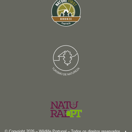
© Copyright 2026 – Wildlife Portugal – Todos os direitos reservados •