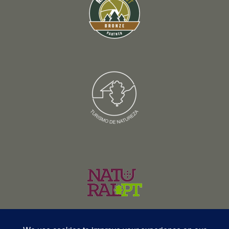
© Copyright 2026 – Wildlife Portugal – Todos os direitos reservados •