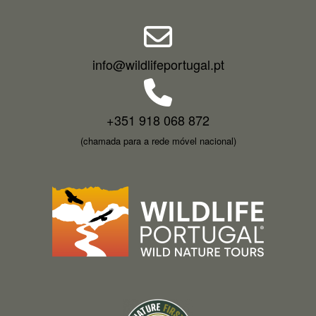
info@wildlifeportugal.pt
+351 918 068 872
(chamada para a rede móvel nacional)