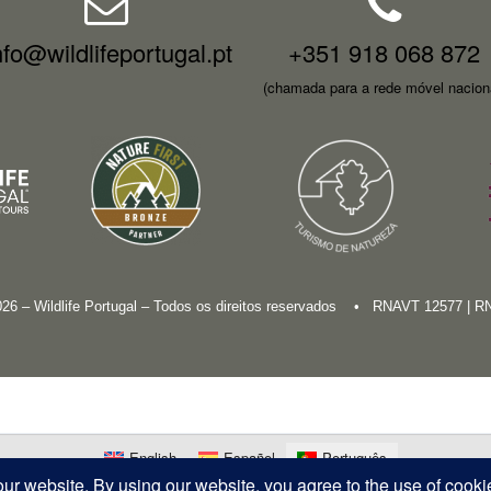
nfo@wildlifeportugal.pt
+351 918 068 872
(chamada para a rede móvel nacion
026 – Wildlife Portugal – Todos os direitos reservados • RNAVT 12577 | 
English
Español
Português