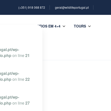
(+351) 918 068 872
geral@wildlifeportugal.pt
TO TOURS
PASSEIOS EM 4×4
TOURS
gal.pt/wp-
lo.php
on line
21
gal.pt/wp-
lo.php
on line
22
gal.pt/wp-
lo.php
on line
27