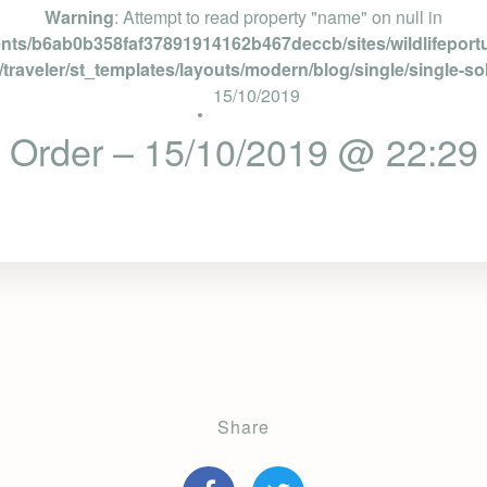
Warning
: Attempt to read property "name" on null in
ents/b6ab0b358faf37891914162b467deccb/sites/wildlifeportu
traveler/st_templates/layouts/modern/blog/single/single-so
15/10/2019
Order – 15/10/2019 @ 22:29
Share