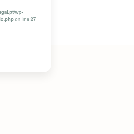
gal.pt/wp-
lo.php
on line
27