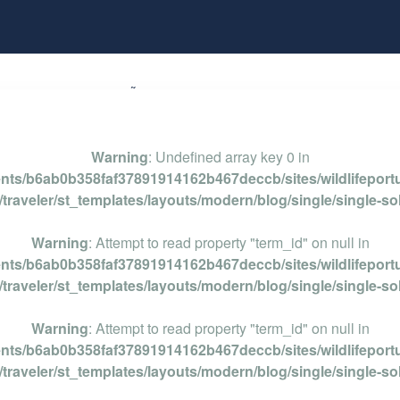
NG
OBSERVAÇÃO DE AVES
PERCURSOS
FO
Warning
: Undefined array key 0 in
ents/b6ab0b358faf37891914162b467deccb/sites/wildlifeportu
traveler/st_templates/layouts/modern/blog/single/single-so
Warning
: Attempt to read property "term_id" on null in
ents/b6ab0b358faf37891914162b467deccb/sites/wildlifeportu
traveler/st_templates/layouts/modern/blog/single/single-so
Warning
: Attempt to read property "term_id" on null in
ents/b6ab0b358faf37891914162b467deccb/sites/wildlifeportu
traveler/st_templates/layouts/modern/blog/single/single-so