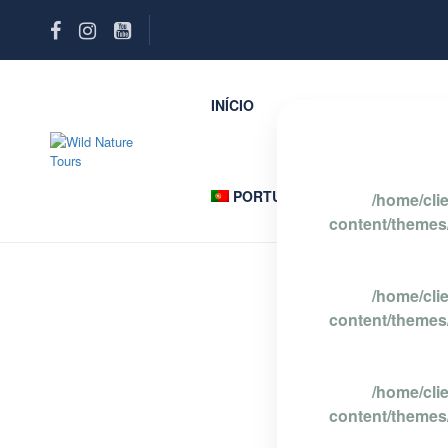
INÍCIO
PASSEIOS REWILDI
PORTUGUÊS
/home/cli
content/themes/
/home/cli
content/themes/
/home/cli
content/themes/