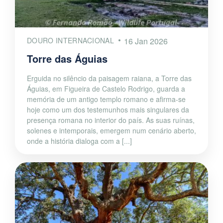
DOURO INTERNACIONAL
16 Jan 2026
Torre das Águias
Erguida no silêncio da paisagem raiana, a Torre das
Águias, em Figueira de Castelo Rodrigo, guarda a
memória de um antigo templo romano e afirma-se
hoje como um dos testemunhos mais singulares da
presença romana no interior do país. As suas ruínas,
solenes e intemporais, emergem num cenário aberto,
onde a história dialoga com a [...]