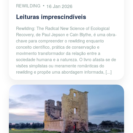
REWILDING
16 Jan 2026
Leituras imprescindíveis
Rewilding: The Radical New Science of Ecological
Recovery, de Paul Jepson e Cain Blythe, é uma obra-
chave para compreender o rewilding enquanto
conceito científico, prática de conservação e
movimento transformador da relação entre a
sociedade humana e a natureza. O livro afasta-se de
visões simplistas ou meramente românticas do
rewilding e propõe uma abordagem informada, [...]