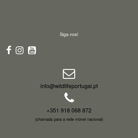
Siga-nos!
info@wildlifeportugal.pt
+351 918 068 872
(chamada para a rede móvel nacional)