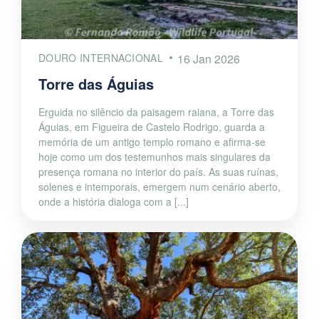
DOURO INTERNACIONAL
16 Jan 2026
Torre das Águias
Erguida no silêncio da paisagem raiana, a Torre das
Águias, em Figueira de Castelo Rodrigo, guarda a
memória de um antigo templo romano e afirma-se
hoje como um dos testemunhos mais singulares da
presença romana no interior do país. As suas ruínas,
solenes e intemporais, emergem num cenário aberto,
onde a história dialoga com a [...]