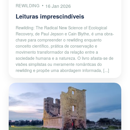
REWILDING
16 Jan 2026
Leituras imprescindíveis
Rewilding: The Radical New Science of Ecological
Recovery, de Paul Jepson e Cain Blythe, é uma obra-
chave para compreender o rewilding enquanto
conceito científico, prática de conservação e
movimento transformador da relação entre a
sociedade humana e a natureza. O livro afasta-se de
visões simplistas ou meramente românticas do
rewilding e propõe uma abordagem informada, [...]