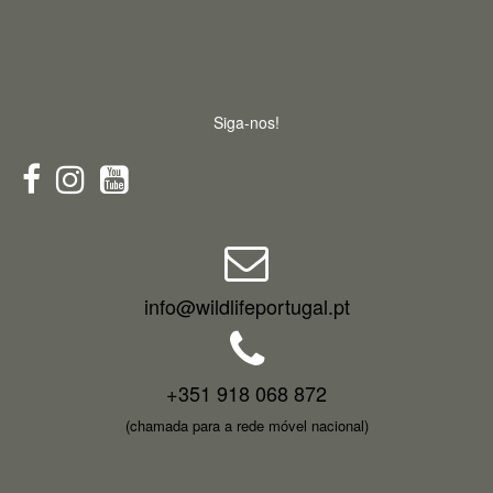
Siga-nos!
info@wildlifeportugal.pt
+351 918 068 872
(chamada para a rede móvel nacional)