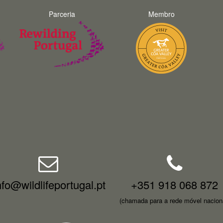
Parceria
Membro
nfo@wildlifeportugal.pt
+351 918 068 872
(chamada para a rede móvel nacion