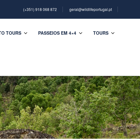
(+351) 918 068 872
geral@wildlifeportugal.pt
TO TOURS
PASSEIOS EM 4×4
TOURS