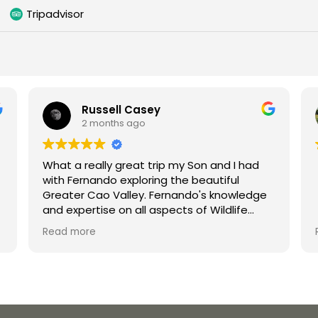
Tripadvisor
Russell Casey
2 months ago
What a really great trip my Son and I had
with Fernando exploring the beautiful
Greater Cao Valley. Fernando's knowledge
and expertise on all aspects of Wildlife
were second to none. His enthusiasm is
Read more
infectious and he made the trip a joy for
both myself and my teenage son
unforgettable. Thank you Fernando and
hopefully we will do a trip with you again in
the future.