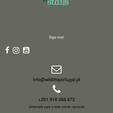
Siga-nos!
info@wildlifeportugal.pt
+351 918 068 872
(chamada para a rede móvel nacional)