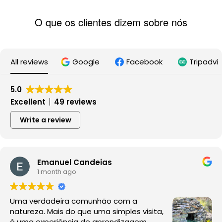
O que os clientes dizem sobre nós
All reviews
Google
Facebook
Tripadvi
5.0
Excellent
49 reviews
Write a review
Emanuel Candeias
1 month ago
Uma verdadeira comunhão com a
natureza. Mais do que uma simples visita,
é uma experiência de aprendizagem,