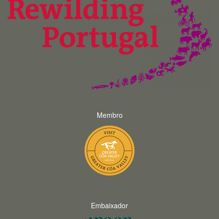
Membro
Embaixador