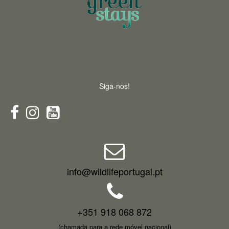
Siga-nos!
info@wildlifeportugal.pt
+351 918 068 872
(chamada para a rede móvel nacional)