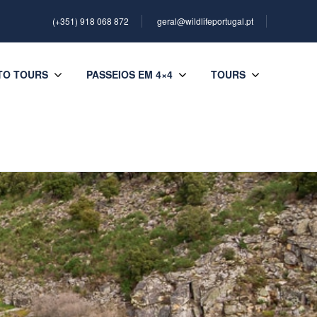
(+351) 918 068 872
geral@wildlifeportugal.pt
TO TOURS
PASSEIOS EM 4×4
TOURS