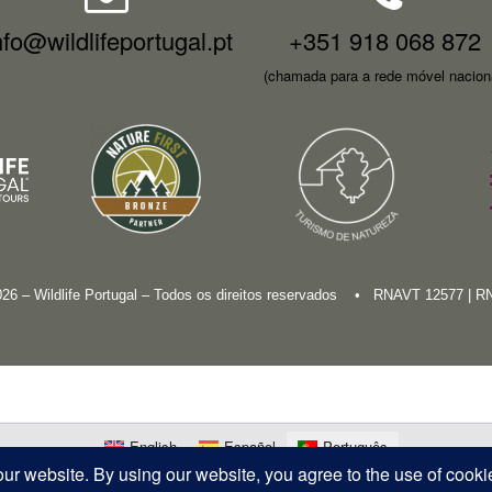
nfo@wildlifeportugal.pt
+351 918 068 872
(chamada para a rede móvel nacion
026 – Wildlife Portugal – Todos os direitos reservados • RNAVT 12577 | 
English
Español
Português