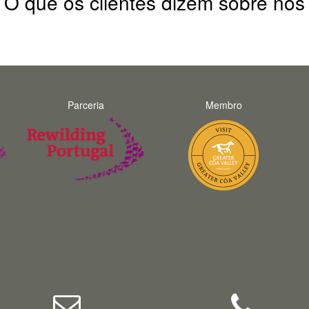
O que os clientes dizem sobre nós
Parceria
Membro