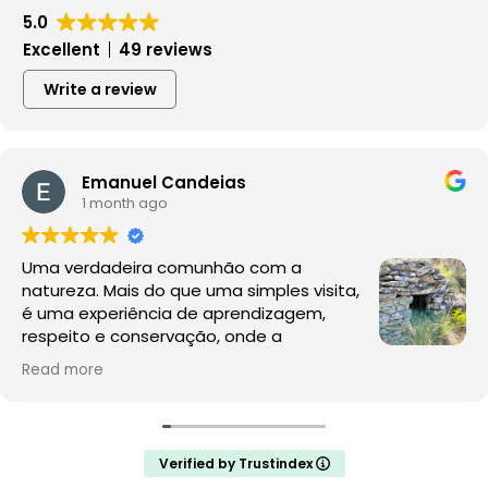
5.0
Excellent
49 reviews
Write a review
Emanuel Candeias
1 month ago
Uma verdadeira comunhão com a
natureza. Mais do que uma simples visita,
é uma experiência de aprendizagem,
respeito e conservação, onde a
observação da fauna e da flora acontece
Read more
no seu habitat natural, sem perturbações.
A Rewilding Portugal mostra que este é o futuro do
turismo de natureza e da conservação. Depois desta
Verified by Trustindex
experiência, a comparação com os jardins zoológicos