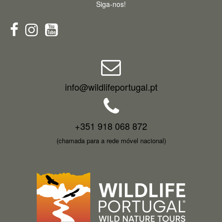
Siga-nos!
info@wildlifeportugal.pt
+351 918 068 872
(chamada para a rede móvel nacional)